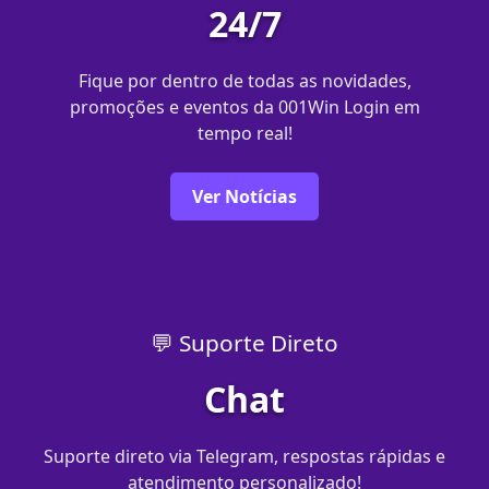
24/7
Fique por dentro de todas as novidades,
promoções e eventos da 001Win Login em
tempo real!
Ver Notícias
💬 Suporte Direto
Chat
Suporte direto via Telegram, respostas rápidas e
atendimento personalizado!