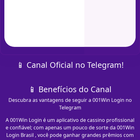
📱 Canal Oficial no Telegram!
📱 Benefícios do Canal
Descubra as vantagens de seguir a 001Win Login no
Telegram
A 001Win Login é um aplicativo de cassino profissional
e confiável; com apenas um pouco de sorte da 001Win
Login Brasil , você pode ganhar grandes prêmios com