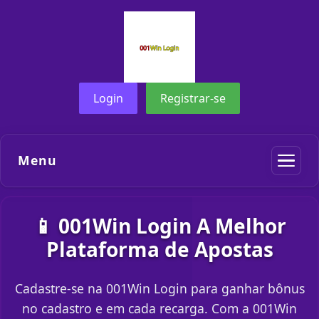
Login
Registrar-se
Menu
📱 001Win Login A Melhor
Plataforma de Apostas
Cadastre-se na 001Win Login para ganhar bônus
no cadastro e em cada recarga. Com a 001Win