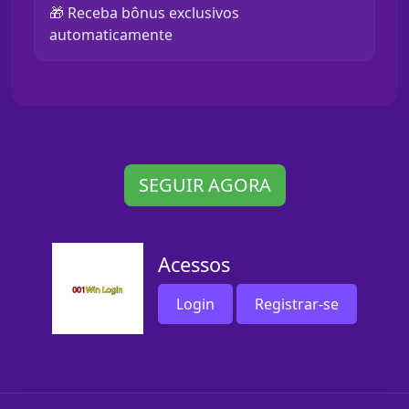
🎁 Receba bônus exclusivos
automaticamente
SEGUIR AGORA
Acessos
Login
Registrar-se