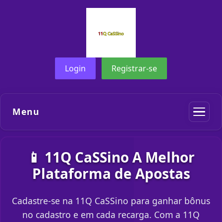
Login
Registrar-se
Menu
📱 11Q CaSSino A Melhor
Plataforma de Apostas
Cadastre-se na 11Q CaSSino para ganhar bônus
no cadastro e em cada recarga. Com a 11Q