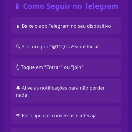
📱 Como Seguir no Telegram
📱 Baixe o app Telegram no seu dispositivo
🔍 Procure por "@11Q CaSSinoOficial"
👆 Toque em "Entrar" ou "Join"
🔔 Ative as notificações para não perder
nada
💬 Participe das conversas e interaja