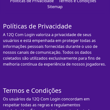
Políticas de Privacidade
Termos e Condições
Sitemap
Políticas de Privacidade
A 12Q Com Login valoriza a privacidade de seus
usuários e está empenhada em proteger todas as
informações pessoais fornecidas durante o uso de
nossos canais de comunicação. Todos os dados
coletados são utilizados exclusivamente para fins de
melhoria contínua da experiência de nossos jogadores.
Termos e Condições
Os usuários da 12Q Com Login concordam em
respeitar todas as regras e regulamentos