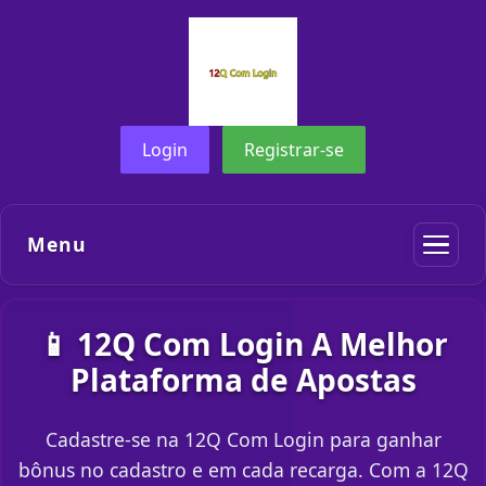
Login
Registrar-se
Menu
📱 12Q Com Login A Melhor
Plataforma de Apostas
Cadastre-se na 12Q Com Login para ganhar
bônus no cadastro e em cada recarga. Com a 12Q