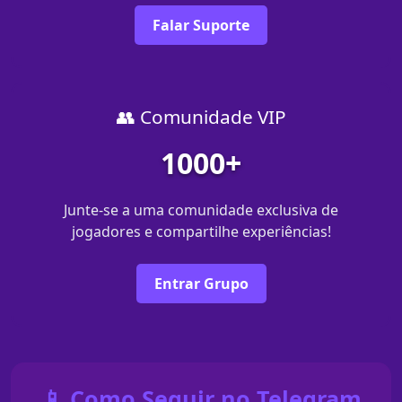
Falar Suporte
👥 Comunidade VIP
1000+
Junte-se a uma comunidade exclusiva de
jogadores e compartilhe experiências!
Entrar Grupo
📱 Como Seguir no Telegram