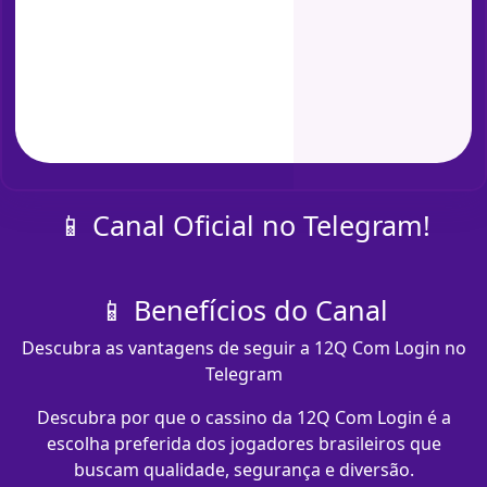
📱 Canal Oficial no Telegram!
📱 Benefícios do Canal
Descubra as vantagens de seguir a 12Q Com Login no
Telegram
Descubra por que o cassino da 12Q Com Login é a
escolha preferida dos jogadores brasileiros que
buscam qualidade, segurança e diversão.