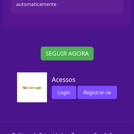
automaticamente
SEGUIR AGORA
Acessos
Login
Registrar-se