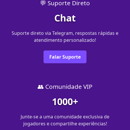
💬 Suporte Direto
Chat
Suporte direto via Telegram, respostas rápidas e
atendimento personalizado!
Falar Suporte
👥 Comunidade VIP
1000+
Junte-se a uma comunidade exclusiva de
jogadores e compartilhe experiências!