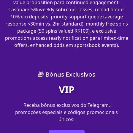
value proposition para continued engagement.
Cashback 5% weekly sobre net losses, reload bonus
10% em deposits, priority support queue (average
response <30min vs. 2hr standard), monthly free spins
package (50 spins valued R$100), e exclusive
promotions access (early notification para limited-time
offers, enhanced odds em sportsbook events).
🎁 Bônus Exclusivos
VIP
Receba bônus exclusivos do Telegram,
promoções especiais e códigos promocionais
únicos!