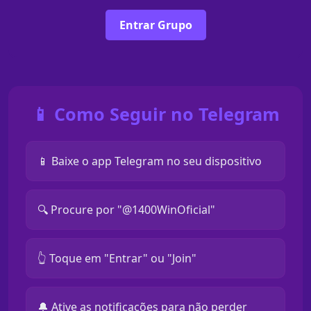
Entrar Grupo
📱 Como Seguir no Telegram
📱 Baixe o app Telegram no seu dispositivo
🔍 Procure por "@1400WinOficial"
👆 Toque em "Entrar" ou "Join"
🔔 Ative as notificações para não perder