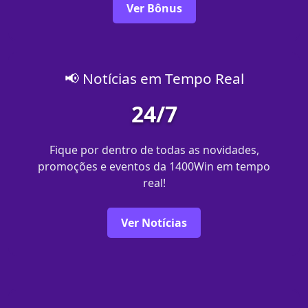
Ver Bônus
📢 Notícias em Tempo Real
24/7
Fique por dentro de todas as novidades,
promoções e eventos da 1400Win em tempo
real!
Ver Notícias