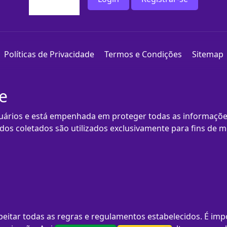
Políticas de Privacidade
Termos e Condições
Sitemap
de
suários e está empenhada em proteger todas as informaçõe
os coletados são utilizados exclusivamente para fins de m
itar todas as regras e regulamentos estabelecidos. É impo