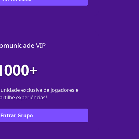
Comunidade VIP
1000+
unidade exclusiva de jogadores e
rtilhe experiências!
Entrar Grupo