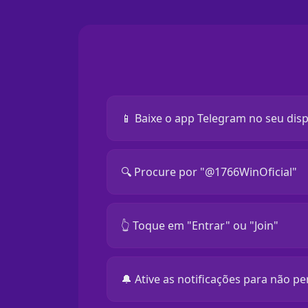
📱 Baixe o app Telegram no seu disp
🔍 Procure por "@1766WinOficial"
👆 Toque em "Entrar" ou "Join"
🔔 Ative as notificações para não p