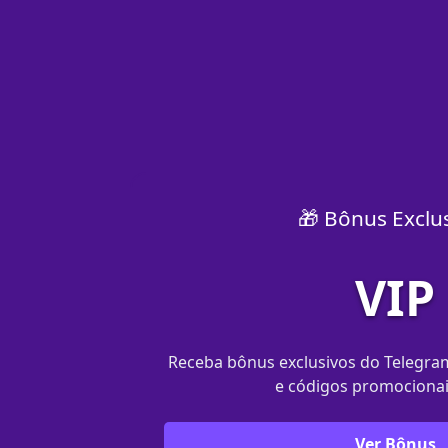
🎁 Bônus Exclu
VIP
Receba bônus exclusivos do Telegra
e códigos promocionai
Ver Bônus