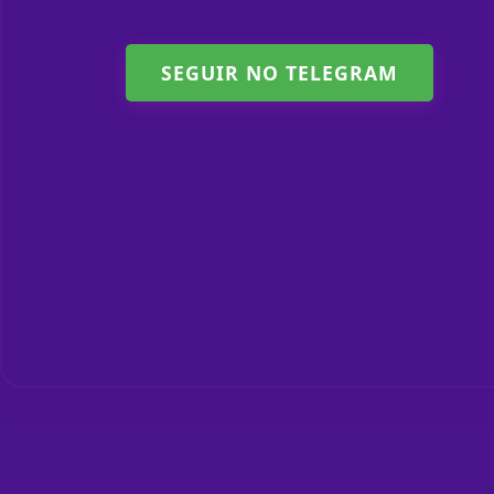
SEGUIR NO TELEGRAM