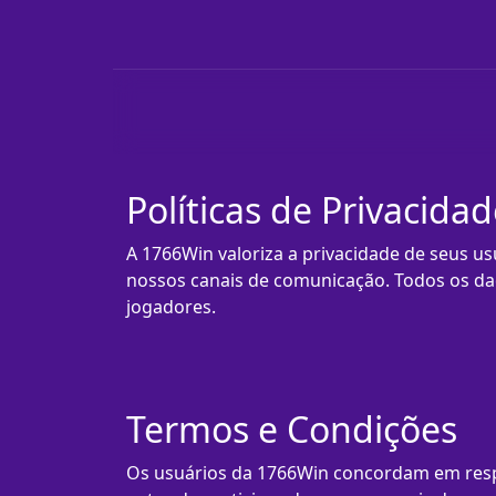
Políticas de Privacida
A 1766Win valoriza a privacidade de seus u
nossos canais de comunicação. Todos os dad
jogadores.
Termos e Condições
Os usuários da 1766Win concordam em respe