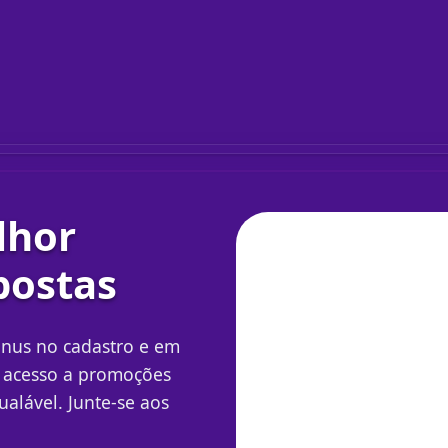
lhor
postas
nus no cadastro e em
 acesso a promoções
ualável. Junte-se aos