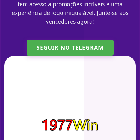
tem acesso a promoções incríveis e uma
experiência de jogo inigualável. Junte-se aos
vencedores agora!
SEGUIR NO TELEGRAM