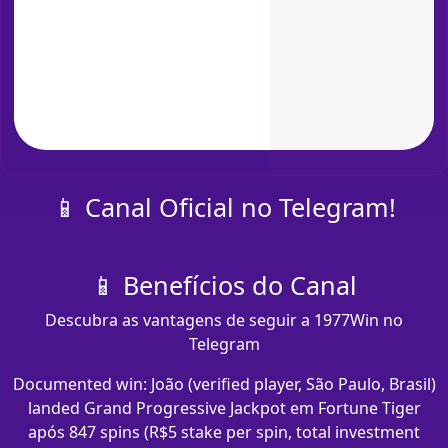
📱 Canal Oficial no Telegram!
📱 Benefícios do Canal
Descubra as vantagens de seguir a 1977Win no
Telegram
Documented win: João (verified player, São Paulo, Brasil)
landed Grand Progressive Jackpot em Fortune Tiger
após 847 spins (R$5 stake per spin, total investment