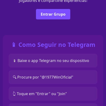
jogadores e compartilhe experiências!
Entrar Grupo
📱 Como Seguir no Telegram
📱 Baixe o app Telegram no seu dispositivo
🔍 Procure por "@1977WinOficial"
👆 Toque em "Entrar" ou "Join"