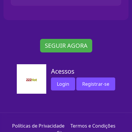
SEGUIR AGORA
Acessos
Login
Registrar-se
Políticas de Privacidade
Termos e Condições