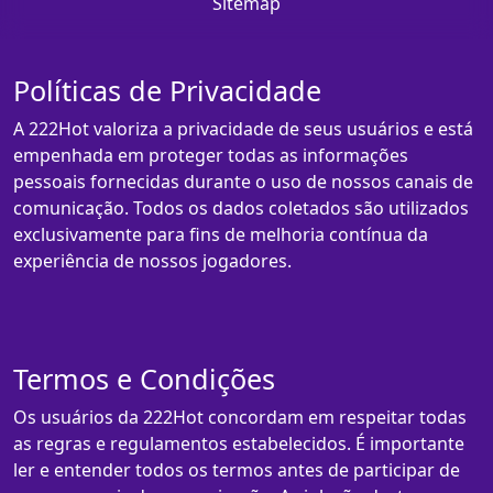
Sitemap
Políticas de Privacidade
A 222Hot valoriza a privacidade de seus usuários e está
empenhada em proteger todas as informações
pessoais fornecidas durante o uso de nossos canais de
comunicação. Todos os dados coletados são utilizados
exclusivamente para fins de melhoria contínua da
experiência de nossos jogadores.
Termos e Condições
Os usuários da 222Hot concordam em respeitar todas
as regras e regulamentos estabelecidos. É importante
ler e entender todos os termos antes de participar de