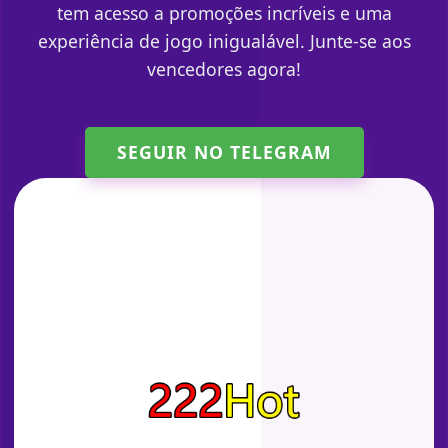
tem acesso a promoções incríveis e uma
experiência de jogo inigualável. Junte-se aos
vencedores agora!
SEGUIR NO TELEGRAM