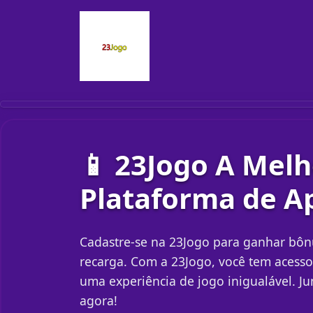
📱 23Jogo A Melh
Plataforma de A
Cadastre-se na 23Jogo para ganhar bôn
recarga. Com a 23Jogo, você tem acesso
uma experiência de jogo inigualável. J
agora!