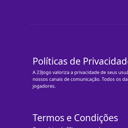
Políticas de Privacida
A 23Jogo valoriza a privacidade de seus us
nossos canais de comunicação. Todos os dad
jogadores.
Termos e Condições