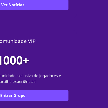
Ver Notícias
Comunidade VIP
1000+
unidade exclusiva de jogadores e
rtilhe experiências!
Entrar Grupo