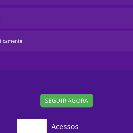
a
aticamente
SEGUIR AGORA
Acessos