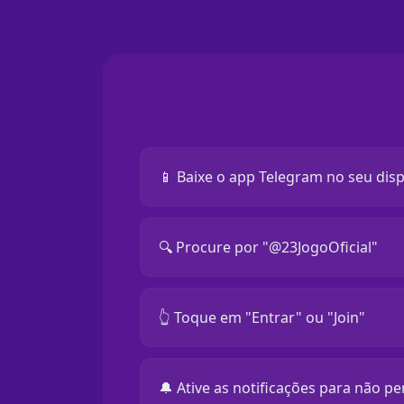
📱 Baixe o app Telegram no seu disp
🔍 Procure por "@23JogoOficial"
👆 Toque em "Entrar" ou "Join"
🔔 Ative as notificações para não p