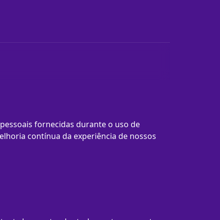
 pessoais fornecidas durante o uso de
elhoria contínua da experiência de nossos