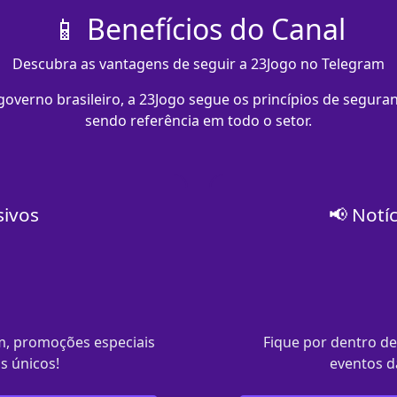
📱 Benefícios do Canal
Descubra as vantagens de seguir a 23Jogo no Telegram
overno brasileiro, a 23Jogo segue os princípios de segurança
sendo referência em todo o setor.
sivos
📢 Notí
m, promoções especiais
Fique por dentro d
s únicos!
eventos d