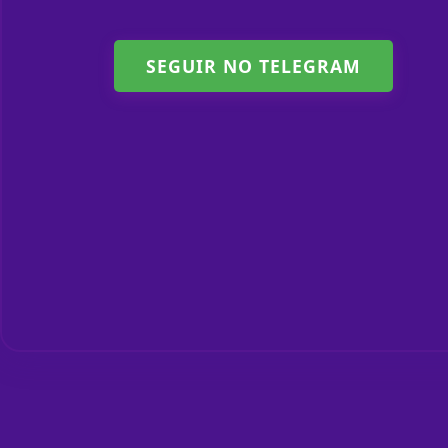
SEGUIR NO TELEGRAM