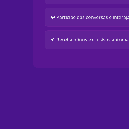
💬 Participe das conversas e interaj
🎁 Receba bônus exclusivos autom