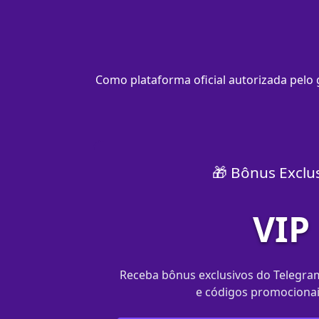
Como plataforma oficial autorizada pelo g
🎁 Bônus Exclu
VIP
Receba bônus exclusivos do Telegra
e códigos promocionai