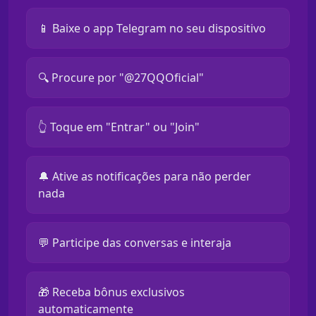
📱 Baixe o app Telegram no seu dispositivo
🔍 Procure por "@27QQOficial"
👆 Toque em "Entrar" ou "Join"
🔔 Ative as notificações para não perder
nada
💬 Participe das conversas e interaja
🎁 Receba bônus exclusivos
automaticamente