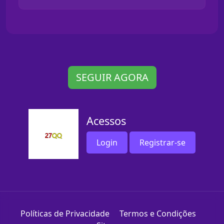
SEGUIR AGORA
Acessos
Login
Registrar-se
Políticas de Privacidade
Termos e Condições