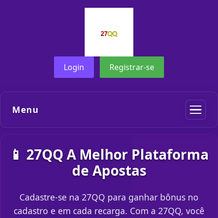
Login
Registrar-se
Menu
📱 27QQ A Melhor Plataforma
de Apostas
Cadastre-se na 27QQ para ganhar bônus no
cadastro e em cada recarga. Com a 27QQ, você