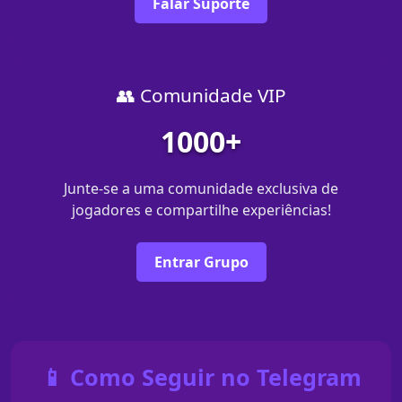
Falar Suporte
👥 Comunidade VIP
1000+
Junte-se a uma comunidade exclusiva de
jogadores e compartilhe experiências!
Entrar Grupo
📱 Como Seguir no Telegram