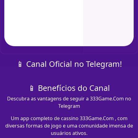
📱 Canal Oficial no Telegram!
📱 Benefícios do Canal
Descubra as vantagens de seguir a 333Game.Com no
Telegram
Um app completo de cassino 333Game.Com , com
diversas formas de jogo e uma comunidade imensa de
usuários ativos.