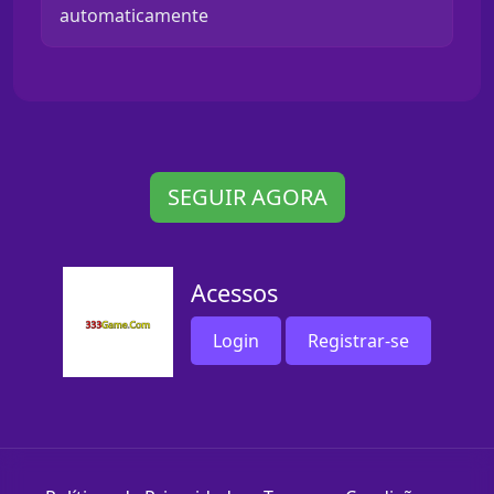
automaticamente
SEGUIR AGORA
Acessos
Login
Registrar-se