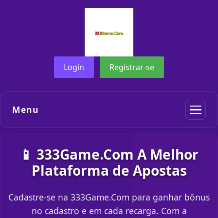
Login
Registrar-se
Menu
📱 333Game.Com A Melhor
Plataforma de Apostas
Cadastre-se na 333Game.Com para ganhar bônus
no cadastro e em cada recarga. Com a