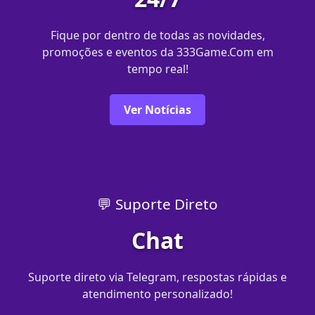
Fique por dentro de todas as novidades,
promoções e eventos da 333Game.Com em
tempo real!
Ver Notícias
💬 Suporte Direto
Chat
Suporte direto via Telegram, respostas rápidas e
atendimento personalizado!