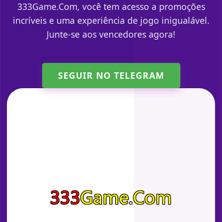
333Game.Com, você tem acesso a promoções
incríveis e uma experiência de jogo inigualável.
Junte-se aos vencedores agora!
SEGUIR NO TELEGRAM