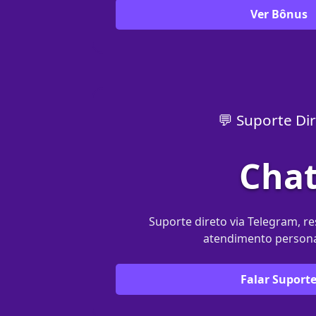
Ver Bônus
💬 Suporte Di
Cha
Suporte direto via Telegram, r
atendimento persona
Falar Suport