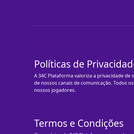
Políticas de Privacida
A 34C Plataforma valoriza a privacidade de
de nossos canais de comunicação. Todos os 
nossos jogadores.
Termos e Condições