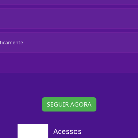
a
aticamente
SEGUIR AGORA
Acessos