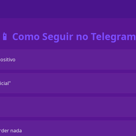
📱 Como Seguir no Telegram
ositivo
cial"
erder nada