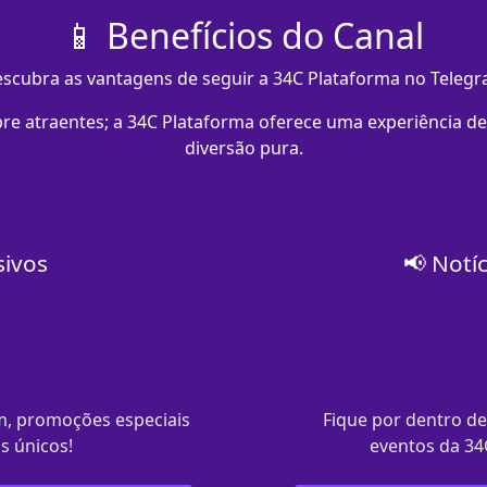
📱 Benefícios do Canal
scubra as vantagens de seguir a 34C Plataforma no Teleg
re atraentes; a 34C Plataforma oferece uma experiência d
diversão pura.
sivos
📢 Notí
m, promoções especiais
Fique por dentro d
s únicos!
eventos da 34