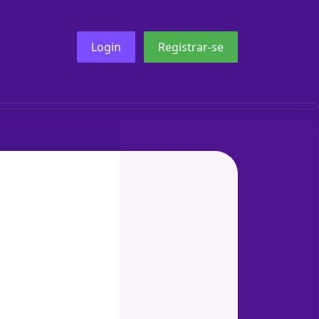
Login
Registrar-se