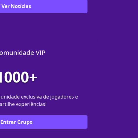
Ver Notícias
Comunidade VIP
1000+
unidade exclusiva de jogadores e
rtilhe experiências!
Entrar Grupo