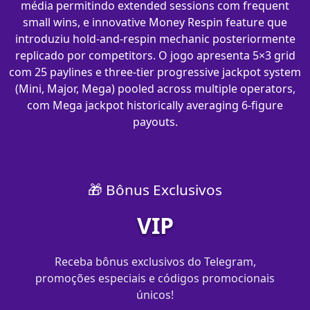
média permitindo extended sessions com frequent
small wins, e innovative Money Respin feature que
introduziu hold-and-respin mechanic posteriormente
replicado por competitors. O jogo apresenta 5×3 grid
com 25 paylines e three-tier progressive jackpot system
(Mini, Major, Mega) pooled across multiple operators,
com Mega jackpot historically averaging 6-figure
payouts.
🎁 Bônus Exclusivos
VIP
Receba bônus exclusivos do Telegram,
promoções especiais e códigos promocionais
únicos!