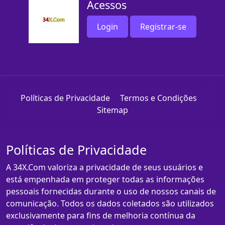
Acessos
Login
Registrar-se
Políticas de Privacidade
Termos e Condições
Sitemap
Políticas de Privacidade
A 34X.Com valoriza a privacidade de seus usuários e
está empenhada em proteger todas as informações
pessoais fornecidas durante o uso de nossos canais de
comunicação. Todos os dados coletados são utilizados
exclusivamente para fins de melhoria contínua da