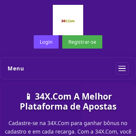
Login
Registrar-se
Menu
📱 34X.Com A Melhor
Plataforma de Apostas
Cadastre-se na 34X.Com para ganhar bônus no
cadastro e em cada recarga. Com a 34X.Com, você