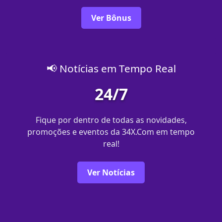
Ver Bônus
📢 Notícias em Tempo Real
24/7
Fique por dentro de todas as novidades,
promoções e eventos da 34X.Com em tempo
real!
Ver Notícias