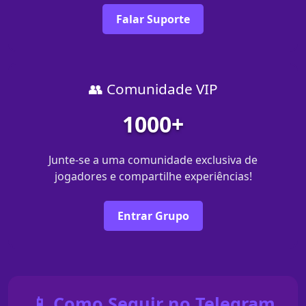
Falar Suporte
👥 Comunidade VIP
1000+
Junte-se a uma comunidade exclusiva de
jogadores e compartilhe experiências!
Entrar Grupo
📱 Como Seguir no Telegram