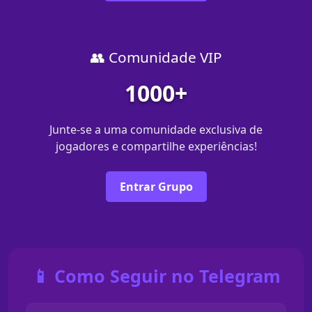
👥 Comunidade VIP
1000+
Junte-se a uma comunidade exclusiva de
jogadores e compartilhe experiências!
Entrar Grupo
📱 Como Seguir no Telegram