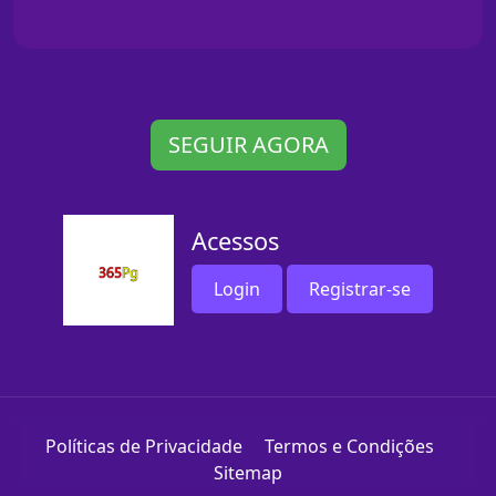
SEGUIR AGORA
Acessos
Login
Registrar-se
Políticas de Privacidade
Termos e Condições
Sitemap