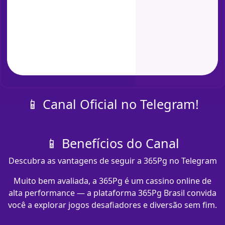
📱 Canal Oficial no Telegram!
📱 Benefícios do Canal
Descubra as vantagens de seguir a 365Pg no Telegram
Muito bem avaliada, a 365Pg é um cassino online de
alta performance — a plataforma 365Pg Brasil convida
você a explorar jogos desafiadores e diversão sem fim.