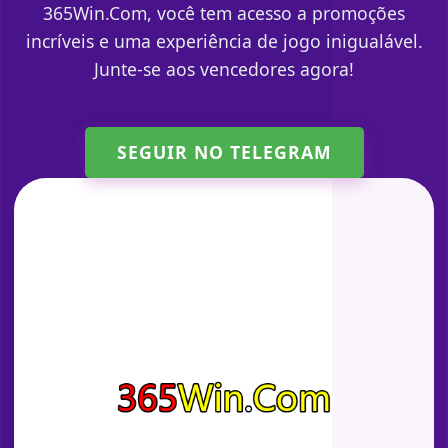
365Win.Com, você tem acesso a promoções
incríveis e uma experiência de jogo inigualável.
Junte-se aos vencedores agora!
SEGUIR NO TELEGRAM