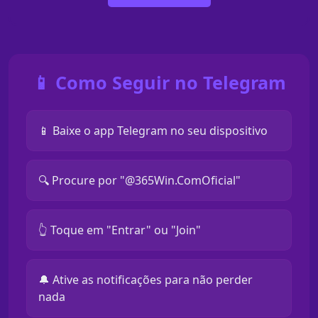
📱 Como Seguir no Telegram
📱 Baixe o app Telegram no seu dispositivo
🔍 Procure por "@365Win.ComOficial"
👆 Toque em "Entrar" ou "Join"
🔔 Ative as notificações para não perder
nada