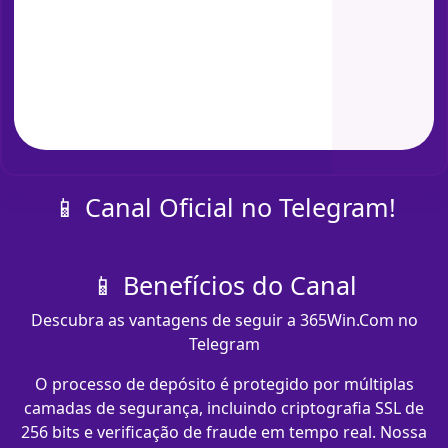
📱 Canal Oficial no Telegram!
📱 Benefícios do Canal
Descubra as vantagens de seguir a 365Win.Com no
Telegram
O processo de depósito é protegido por múltiplas
camadas de segurança, incluindo criptografia SSL de
256 bits e verificação de fraude em tempo real. Nossa