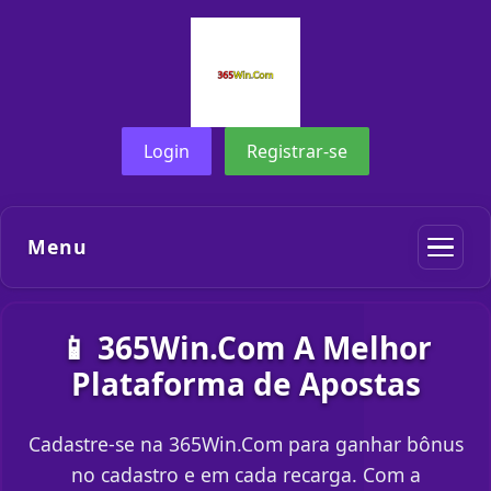
Login
Registrar-se
Menu
📱 365Win.Com A Melhor
Plataforma de Apostas
Cadastre-se na 365Win.Com para ganhar bônus
no cadastro e em cada recarga. Com a