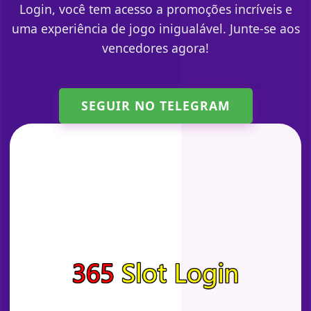
Login, você tem acesso a promoções incríveis e
uma experiência de jogo inigualável. Junte-se aos
vencedores agora!
SEGUIR NO TELEGRAM