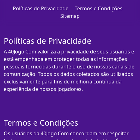
Políticas de Privacidade
Termos e Condições
Sitemap
Políticas de Privacidade
A 40Jogo.Com valoriza a privacidade de seus usuários e
está empenhada em proteger todas as informações
pessoais fornecidas durante o uso de nossos canais de
comunicação. Todos os dados coletados são utilizados
exclusivamente para fins de melhoria contínua da
experiência de nossos jogadores.
Termos e Condições
Os usuários da 40Jogo.Com concordam em respeitar