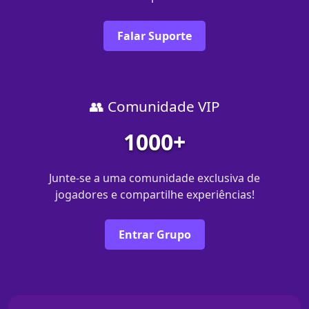
Falar Suporte
👥 Comunidade VIP
1000+
Junte-se a uma comunidade exclusiva de
jogadores e compartilhe experiências!
Entrar Grupo