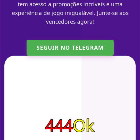
tem acesso a promoções incríveis e uma
experiência de jogo inigualável. Junte-se aos
vencedores agora!
SEGUIR NO TELEGRAM