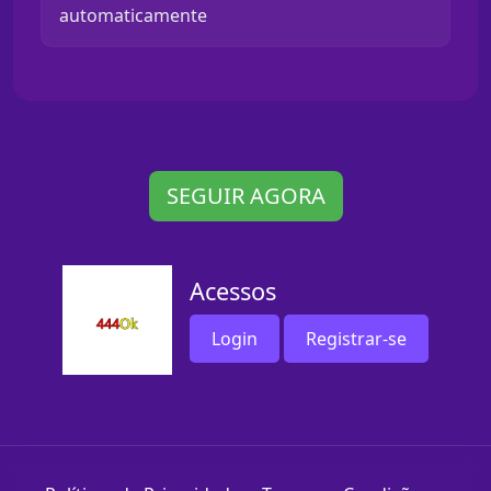
automaticamente
SEGUIR AGORA
Acessos
Login
Registrar-se