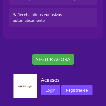
🎁 Receba bônus exclusivos
automaticamente
SEGUIR AGORA
Acessos
Login
Registrar-se