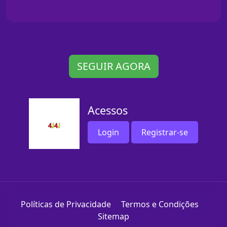
SEGUIR AGORA
Acessos
Login
Registrar-se
Políticas de Privacidade
Termos e Condições
Sitemap