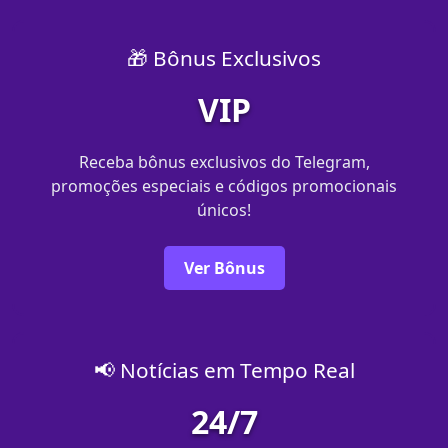
🎁 Bônus Exclusivos
VIP
Receba bônus exclusivos do Telegram,
promoções especiais e códigos promocionais
únicos!
Ver Bônus
📢 Notícias em Tempo Real
24/7