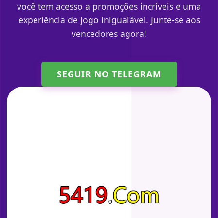
você tem acesso a promoções incríveis e uma
experiência de jogo inigualável. Junte-se aos
vencedores agora!
SEGUIR NO TELEGRAM