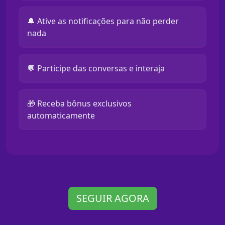
🔔 Ative as notificações para não perder
nada
💬 Participe das conversas e interaja
🎁 Receba bônus exclusivos
automaticamente
SEGUIR AGORA