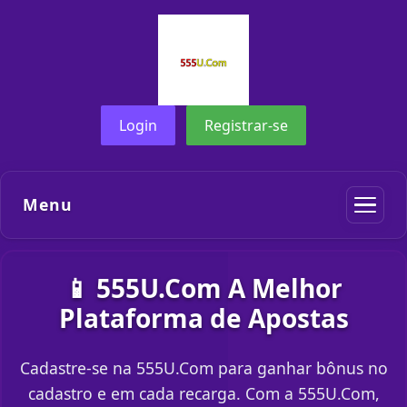
Login
Registrar-se
Menu
📱 555U.Com A Melhor
Plataforma de Apostas
Cadastre-se na 555U.Com para ganhar bônus no
cadastro e em cada recarga. Com a 555U.Com,