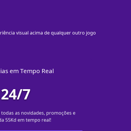
riência visual acima de qualquer outro jogo
cias em Tempo Real
24/7
e todas as novidades, promoções e
da 55Kd em tempo real!