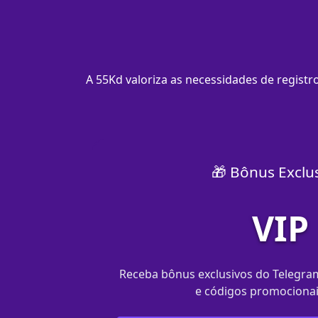
A 55Kd valoriza as necessidades de registr
🎁 Bônus Exclu
VIP
Receba bônus exclusivos do Telegra
e códigos promocionai