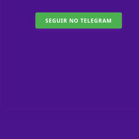
SEGUIR NO TELEGRAM