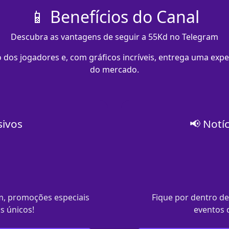
📱 Benefícios do Canal
Descubra as vantagens de seguir a 55Kd no Telegram
o dos jogadores e, com gráficos incríveis, entrega uma expe
do mercado.
sivos
📢 Notí
m, promoções especiais
Fique por dentro d
s únicos!
eventos 