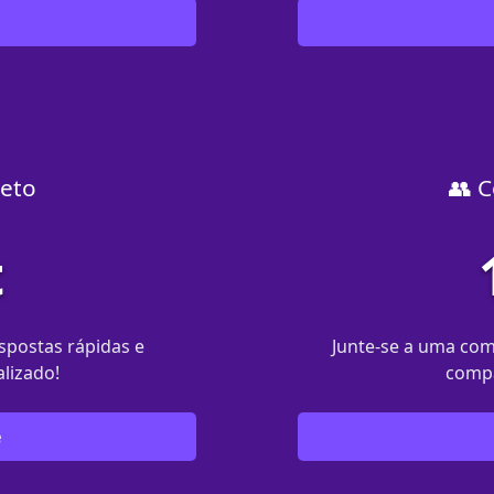
reto
👥 
t
espostas rápidas e
Junte-se a uma com
lizado!
compa
e