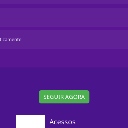
a
aticamente
SEGUIR AGORA
Acessos