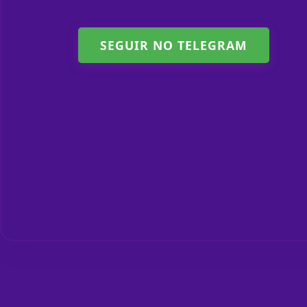
SEGUIR NO TELEGRAM