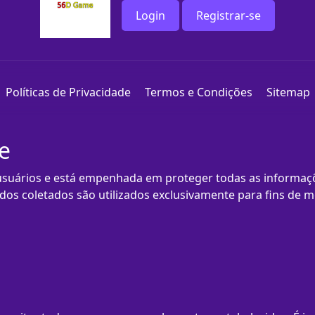
Login
Registrar-se
Políticas de Privacidade
Termos e Condições
Sitemap
de
 usuários e está empenhada em proteger todas as informaç
os coletados são utilizados exclusivamente para fins de m