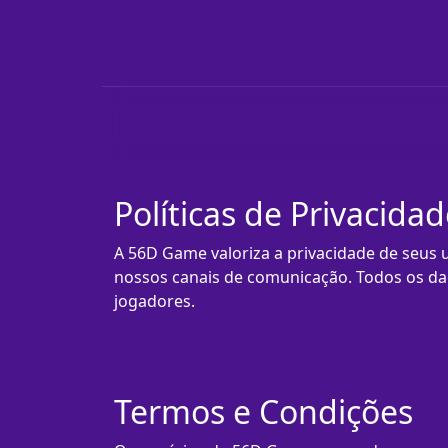
Políticas de Privacida
A 56D Game valoriza a privacidade de seus
nossos canais de comunicação. Todos os dad
jogadores.
Termos e Condições