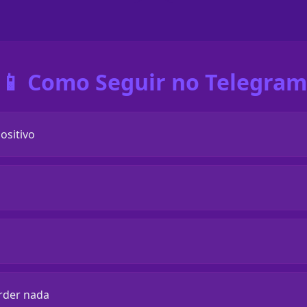
📱 Como Seguir no Telegram
ositivo
erder nada