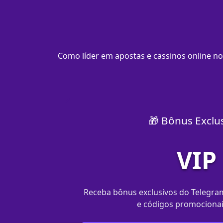
Como líder em apostas e cassinos online no
🎁 Bônus Exclu
VIP
Receba bônus exclusivos do Telegra
e códigos promocionai