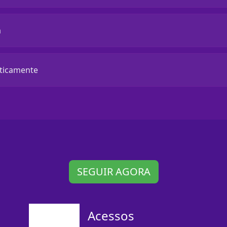
a
aticamente
SEGUIR AGORA
Acessos