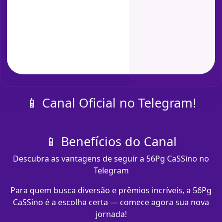
📱 Canal Oficial no Telegram!
📱 Benefícios do Canal
Descubra as vantagens de seguir a 56Pg CaSSino no
Telegram
Para quem busca diversão e prêmios incríveis, a 56Pg
CaSSino é a escolha certa — comece agora sua nova
jornada!