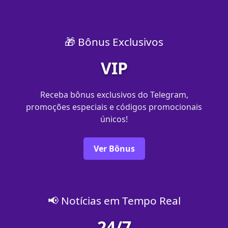
🎁 Bônus Exclusivos
VIP
Receba bônus exclusivos do Telegram,
promoções especiais e códigos promocionais
únicos!
Ver Bônus
📢 Notícias em Tempo Real
24/7