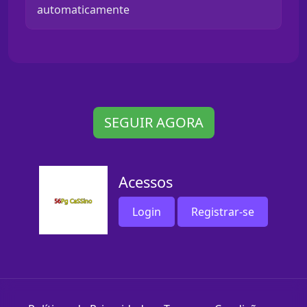
automaticamente
SEGUIR AGORA
Acessos
Login
Registrar-se