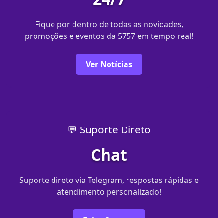
Fique por dentro de todas as novidades,
promoções e eventos da 5757 em tempo real!
Ver Notícias
💬 Suporte Direto
Chat
Suporte direto via Telegram, respostas rápidas e
atendimento personalizado!