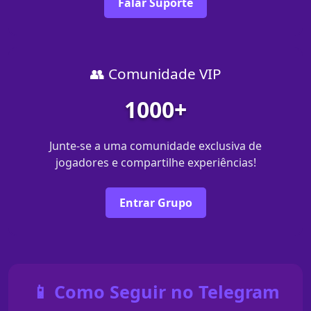
Falar Suporte
👥 Comunidade VIP
1000+
Junte-se a uma comunidade exclusiva de
jogadores e compartilhe experiências!
Entrar Grupo
📱 Como Seguir no Telegram