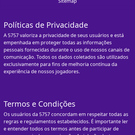
Sitemap
Políticas de Privacidade
A 5757 valoriza a privacidade de seus usuários e está
empenhada em proteger todas as informações
pessoais fornecidas durante o uso de nossos canais de
comunicação. Todos os dados coletados são utilizados
exclusivamente para fins de melhoria contínua da
experiência de nossos jogadores.
Termos e Condições
Os usuários da 5757 concordam em respeitar todas as
regras e regulamentos estabelecidos. É importante ler
e entender todos os termos antes de participar de