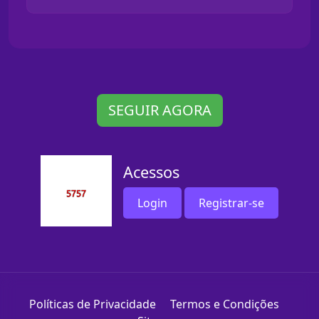
SEGUIR AGORA
Acessos
Login
Registrar-se
Políticas de Privacidade
Termos e Condições