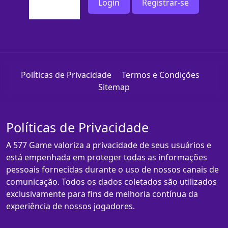
Login
Registrar-se
Políticas de Privacidade
Termos e Condições
Sitemap
Políticas de Privacidade
A 577 Game valoriza a privacidade de seus usuários e
está empenhada em proteger todas as informações
pessoais fornecidas durante o uso de nossos canais de
comunicação. Todos os dados coletados são utilizados
exclusivamente para fins de melhoria contínua da
experiência de nossos jogadores.