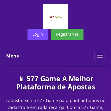
Login
Registrar-se
Menu
📱 577 Game A Melhor
Plataforma de Apostas
Cadastre-se na 577 Game para ganhar bônus no
cadastro e em cada recarga. Com a 577 Game,