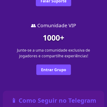
Falar Suporte
👥 Comunidade VIP
1000+
Junte-se a uma comunidade exclusiva de
jogadores e compartilhe experiências!
Entrar Grupo
📱 Como Seguir no Telegram