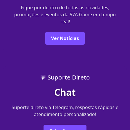
Fique por dentro de todas as novidades,
promoções e eventos da 57A Game em tempo
real!
Ver Notícias
💬 Suporte Direto
Chat
Suporte direto via Telegram, respostas rápidas e
atendimento personalizado!