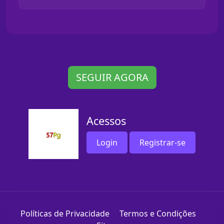
SEGUIR AGORA
Acessos
Login
Registrar-se
Políticas de Privacidade
Termos e Condições