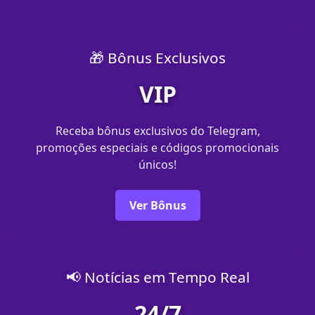
🎁 Bônus Exclusivos
VIP
Receba bônus exclusivos do Telegram,
promoções especiais e códigos promocionais
únicos!
Ver Bônus
📢 Notícias em Tempo Real
24/7