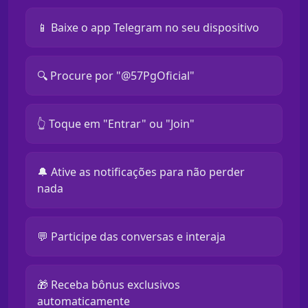
📱 Baixe o app Telegram no seu dispositivo
🔍 Procure por "@57PgOficial"
👆 Toque em "Entrar" ou "Join"
🔔 Ative as notificações para não perder
nada
💬 Participe das conversas e interaja
🎁 Receba bônus exclusivos
automaticamente