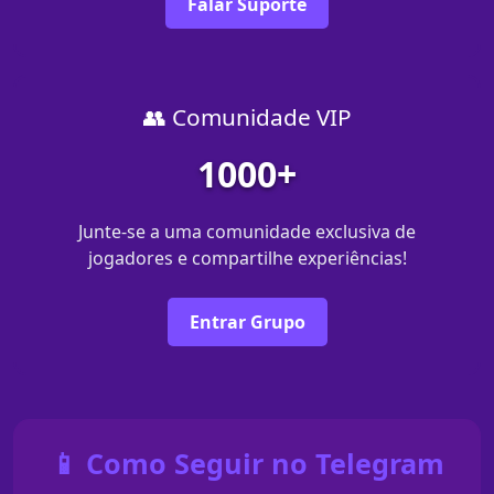
Falar Suporte
👥 Comunidade VIP
1000+
Junte-se a uma comunidade exclusiva de
jogadores e compartilhe experiências!
Entrar Grupo
📱 Como Seguir no Telegram