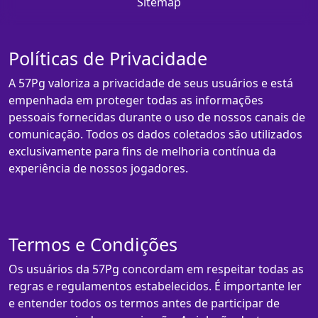
Sitemap
Políticas de Privacidade
A 57Pg valoriza a privacidade de seus usuários e está
empenhada em proteger todas as informações
pessoais fornecidas durante o uso de nossos canais de
comunicação. Todos os dados coletados são utilizados
exclusivamente para fins de melhoria contínua da
experiência de nossos jogadores.
Termos e Condições
Os usuários da 57Pg concordam em respeitar todas as
regras e regulamentos estabelecidos. É importante ler
e entender todos os termos antes de participar de