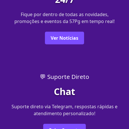
Fique por dentro de todas as novidades,
promoções e eventos da 57Pg em tempo real!
Ver Notícias
💬 Suporte Direto
Chat
Suporte direto via Telegram, respostas rápidas e
atendimento personalizado!