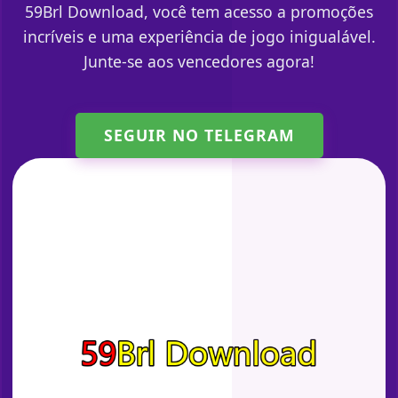
59Brl Download, você tem acesso a promoções
incríveis e uma experiência de jogo inigualável.
Junte-se aos vencedores agora!
SEGUIR NO TELEGRAM