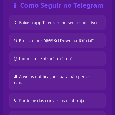
📱 Como Seguir no Telegram
📱 Baixe o app Telegram no seu dispositivo
🔍 Procure por "@59Brl DownloadOficial"
👆 Toque em "Entrar" ou "Join"
🔔 Ative as notificações para não perder
nada
💬 Participe das conversas e interaja