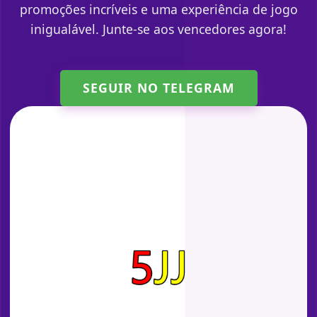
promoções incríveis e uma experiência de jogo
inigualável. Junte-se aos vencedores agora!
SEGUIR NO TELEGRAM