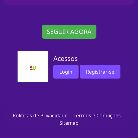
SEGUIR AGORA
Acessos
Login
Registrar-se
Políticas de Privacidade
Termos e Condições
Sitemap