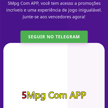
5Mpg Com APP, você tem acesso a promoções
incríveis e uma experiência de jogo inigualável.
Junte-se aos vencedores agora!
SEGUIR NO TELEGRAM