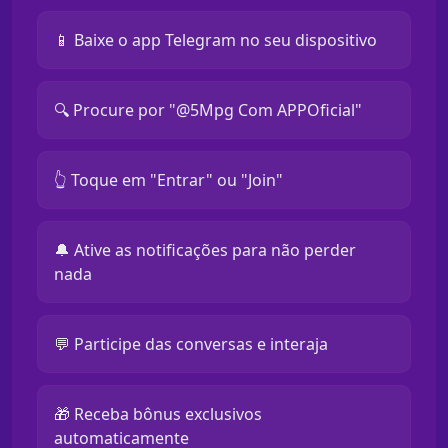
📱 Baixe o app Telegram no seu dispositivo
🔍 Procure por "@5Mpg Com APPOficial"
👆 Toque em "Entrar" ou "Join"
🔔 Ative as notificações para não perder
nada
💬 Participe das conversas e interaja
🎁 Receba bônus exclusivos
automaticamente