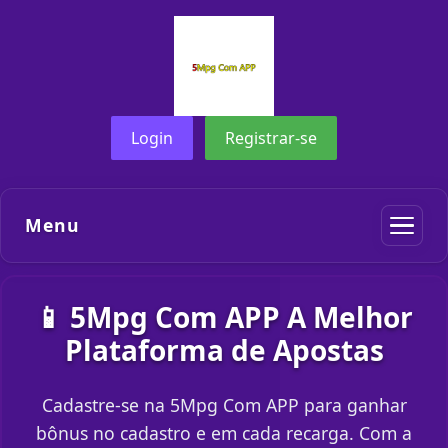
Login
Registrar-se
Menu
📱 5Mpg Com APP A Melhor
Plataforma de Apostas
Cadastre-se na 5Mpg Com APP para ganhar
bônus no cadastro e em cada recarga. Com a