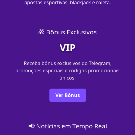
apostas esportivas, blackjack e roleta.
🎁 Bônus Exclusivos
VIP
Receba bônus exclusivos do Telegram,
promoções especiais e códigos promocionais
únicos!
Ver Bônus
📢 Notícias em Tempo Real