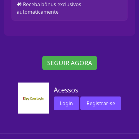
🎁 Receba bônus exclusivos
automaticamente
SEGUIR AGORA
Acessos
Login
Registrar-se