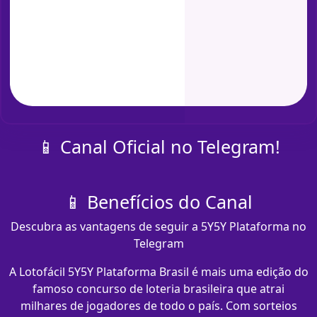
📱 Canal Oficial no Telegram!
📱 Benefícios do Canal
Descubra as vantagens de seguir a 5Y5Y Plataforma no
Telegram
A Lotofácil 5Y5Y Plataforma Brasil é mais uma edição do
famoso concurso de loteria brasileira que atrai
milhares de jogadores de todo o país. Com sorteios