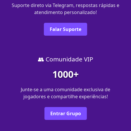
Suporte direto via Telegram, respostas rápidas e
atendimento personalizado!
Falar Suporte
👥 Comunidade VIP
1000+
Junte-se a uma comunidade exclusiva de
jogadores e compartilhe experiências!
Entrar Grupo