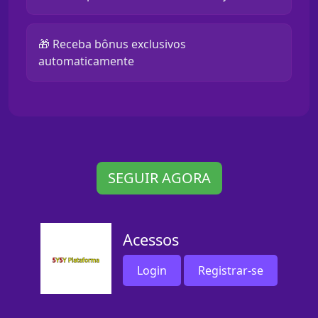
🎁 Receba bônus exclusivos
automaticamente
SEGUIR AGORA
Acessos
Login
Registrar-se