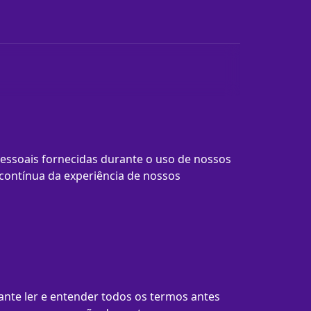
pessoais fornecidas durante o uso de nossos
 contínua da experiência de nossos
ante ler e entender todos os termos antes