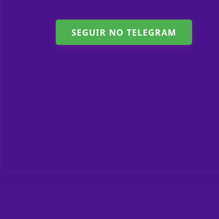
SEGUIR NO TELEGRAM