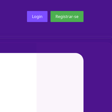
Login
Registrar-se