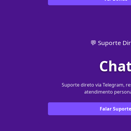
💬 Suporte Di
Cha
Suporte direto via Telegram, r
atendimento persona
Falar Suport