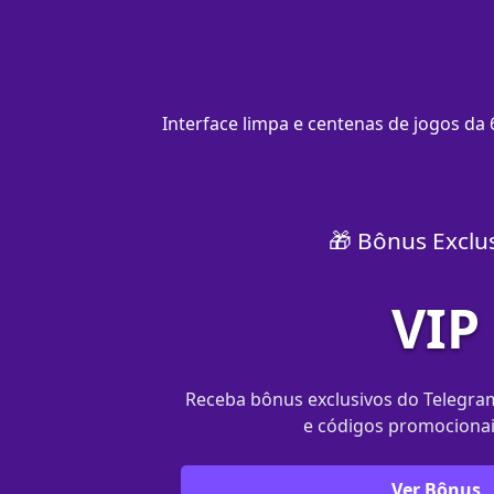
Interface limpa e centenas de jogos da
🎁 Bônus Exclu
VIP
Receba bônus exclusivos do Telegra
e códigos promocionai
Ver Bônus