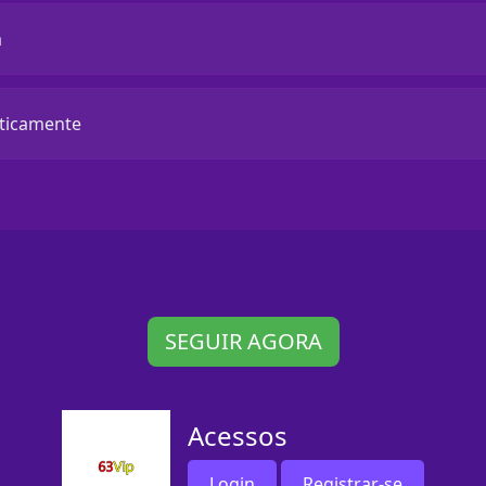
a
aticamente
SEGUIR AGORA
Acessos
Login
Registrar-se