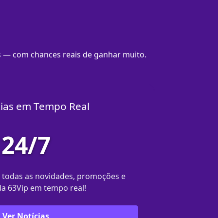
os — com chances reais de ganhar muito.
cias em Tempo Real
24/7
e todas as novidades, promoções e
da 63Vip em tempo real!
Ver Notícias