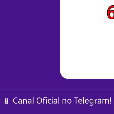
📱 Canal Oficial no Telegram!