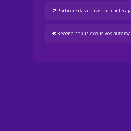
💬 Participe das conversas e interaj
🎁 Receba bônus exclusivos autom