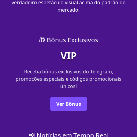
verdadeiro espetáculo visual acima do padrão do
mercado.
🎁 Bônus Exclusivos
VIP
Receba bônus exclusivos do Telegram,
promoções especiais e códigos promocionais
únicos!
Ver Bônus
📢 Notícias em Tempo Real