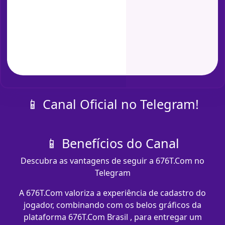
📱 Canal Oficial no Telegram!
📱 Benefícios do Canal
Descubra as vantagens de seguir a 676T.Com no
Telegram
A 676T.Com valoriza a experiência de cadastro do
jogador, combinando com os belos gráficos da
plataforma 676T.Com Brasil , para entregar um