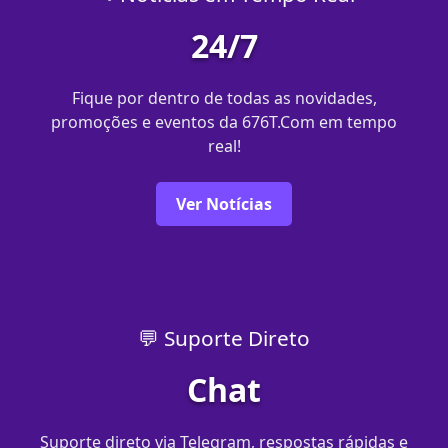
24/7
Fique por dentro de todas as novidades,
promoções e eventos da 676T.Com em tempo
real!
Ver Notícias
💬 Suporte Direto
Chat
Suporte direto via Telegram, respostas rápidas e