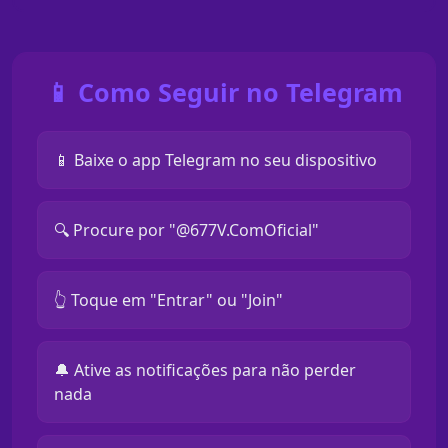
📱 Como Seguir no Telegram
📱 Baixe o app Telegram no seu dispositivo
🔍 Procure por "@677V.ComOficial"
👆 Toque em "Entrar" ou "Join"
🔔 Ative as notificações para não perder
nada