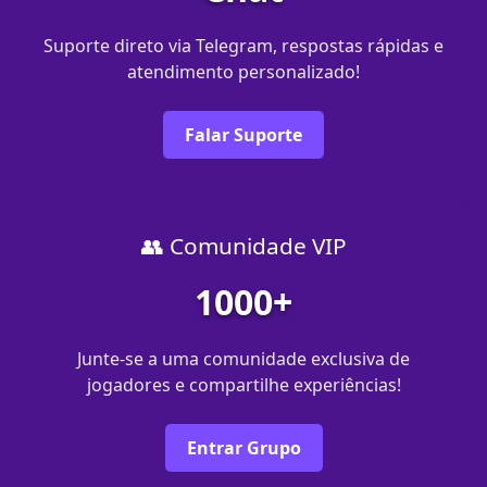
Suporte direto via Telegram, respostas rápidas e
atendimento personalizado!
Falar Suporte
👥 Comunidade VIP
1000+
Junte-se a uma comunidade exclusiva de
jogadores e compartilhe experiências!
Entrar Grupo