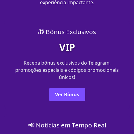
experiência impactante.
🎁 Bônus Exclusivos
VIP
Receba bônus exclusivos do Telegram,
promoções especiais e códigos promocionais
únicos!
Ver Bônus
📢 Notícias em Tempo Real