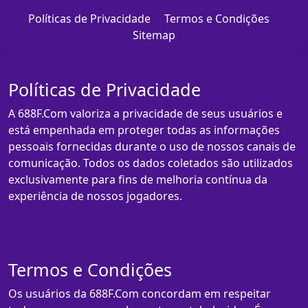
Políticas de Privacidade
Termos e Condições
Sitemap
Políticas de Privacidade
A 688F.Com valoriza a privacidade de seus usuários e
está empenhada em proteger todas as informações
pessoais fornecidas durante o uso de nossos canais de
comunicação. Todos os dados coletados são utilizados
exclusivamente para fins de melhoria contínua da
experiência de nossos jogadores.
Termos e Condições
Os usuários da 688F.Com concordam em respeitar