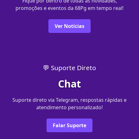
Fique por dentro de todas as novidades,
promoções e eventos da 68Pg em tempo real!
Ver Notícias
💬 Suporte Direto
Chat
Suporte direto via Telegram, respostas rápidas e
atendimento personalizado!
Falar Suporte