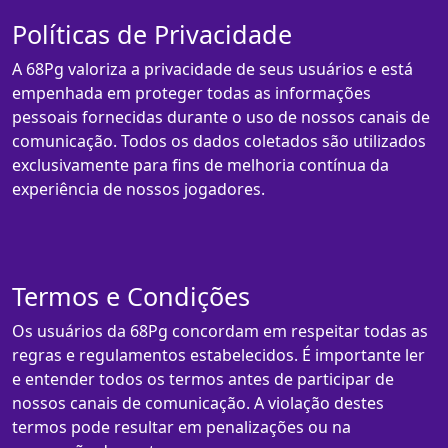
Políticas de Privacidade
A 68Pg valoriza a privacidade de seus usuários e está
empenhada em proteger todas as informações
pessoais fornecidas durante o uso de nossos canais de
comunicação. Todos os dados coletados são utilizados
exclusivamente para fins de melhoria contínua da
experiência de nossos jogadores.
Termos e Condições
Os usuários da 68Pg concordam em respeitar todas as
regras e regulamentos estabelecidos. É importante ler
e entender todos os termos antes de participar de
nossos canais de comunicação. A violação destes
termos pode resultar em penalizações ou na