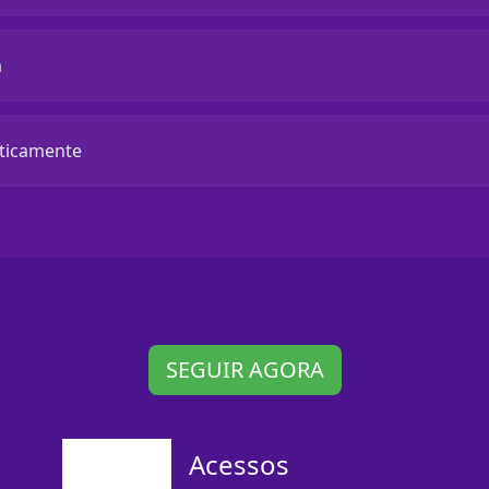
a
aticamente
SEGUIR AGORA
Acessos