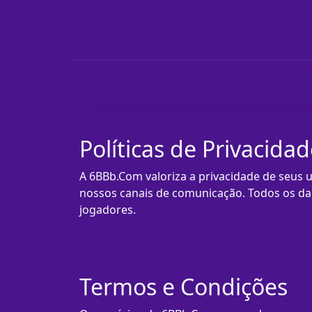
Políticas de Privacida
A 6BBb.Com valoriza a privacidade de seus
nossos canais de comunicação. Todos os dad
jogadores.
Termos e Condições