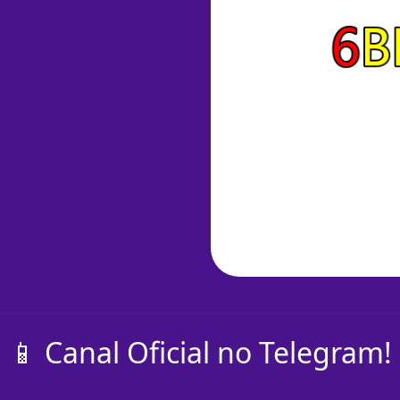
📱 Canal Oficial no Telegram!