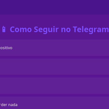
📱 Como Seguir no Telegram
ositivo
erder nada