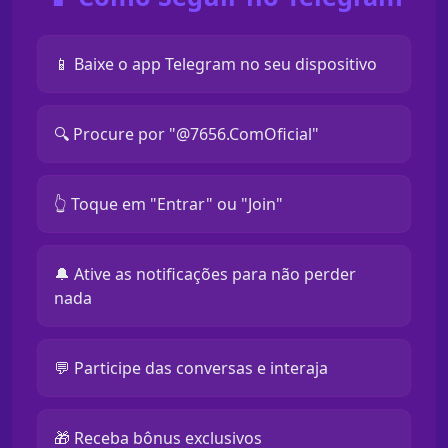
📱 Baixe o app Telegram no seu dispositivo
🔍 Procure por "@7656.ComOficial"
👆 Toque em "Entrar" ou "Join"
🔔 Ative as notificações para não perder
nada
💬 Participe das conversas e interaja
🎁 Receba bônus exclusivos