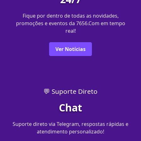
Fique por dentro de todas as novidades,
promoções e eventos da 7656.Com em tempo
real!
Ver Notícias
💬 Suporte Direto
Chat
Suporte direto via Telegram, respostas rápidas e
atendimento personalizado!