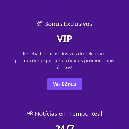
🎁 Bônus Exclusivos
VIP
Receba bônus exclusivos do Telegram,
promoções especiais e códigos promocionais
únicos!
Ver Bônus
📢 Notícias em Tempo Real
24/7