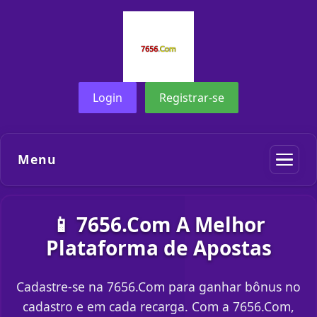
Login
Registrar-se
Menu
📱 7656.Com A Melhor
Plataforma de Apostas
Cadastre-se na 7656.Com para ganhar bônus no
cadastro e em cada recarga. Com a 7656.Com,