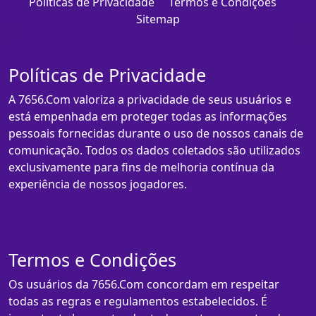
Políticas de Privacidade
Termos e Condições
Sitemap
Políticas de Privacidade
A 7656.Com valoriza a privacidade de seus usuários e
está empenhada em proteger todas as informações
pessoais fornecidas durante o uso de nossos canais de
comunicação. Todos os dados coletados são utilizados
exclusivamente para fins de melhoria contínua da
experiência de nossos jogadores.
Termos e Condições
Os usuários da 7656.Com concordam em respeitar
todas as regras e regulamentos estabelecidos. É