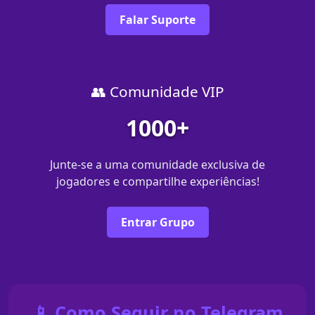
Falar Suporte
👥 Comunidade VIP
1000+
Junte-se a uma comunidade exclusiva de
jogadores e compartilhe experiências!
Entrar Grupo
📱 Como Seguir no Telegram