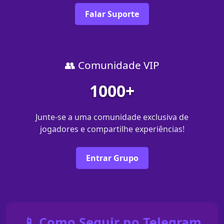
Falar Suporte
👥 Comunidade VIP
1000+
Junte-se a uma comunidade exclusiva de
jogadores e compartilhe experiências!
Entrar Grupo
📱 Como Seguir no Telegram