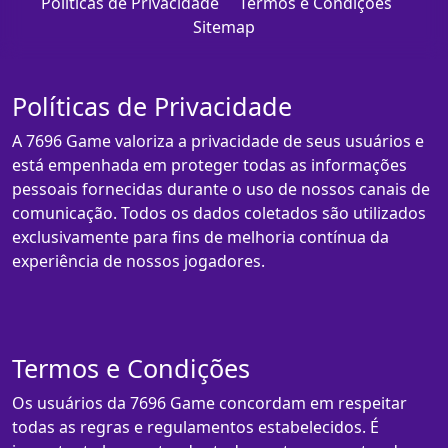
Políticas de Privacidade
Termos e Condições
Sitemap
Políticas de Privacidade
A 7696 Game valoriza a privacidade de seus usuários e
está empenhada em proteger todas as informações
pessoais fornecidas durante o uso de nossos canais de
comunicação. Todos os dados coletados são utilizados
exclusivamente para fins de melhoria contínua da
experiência de nossos jogadores.
Termos e Condições
Os usuários da 7696 Game concordam em respeitar
todas as regras e regulamentos estabelecidos. É