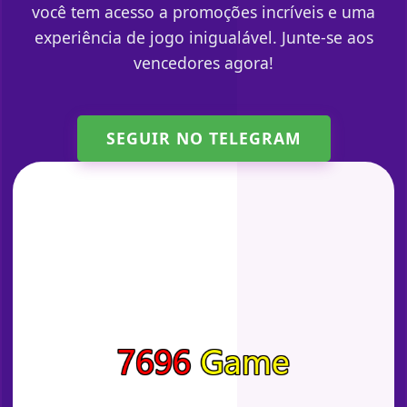
você tem acesso a promoções incríveis e uma
experiência de jogo inigualável. Junte-se aos
vencedores agora!
SEGUIR NO TELEGRAM