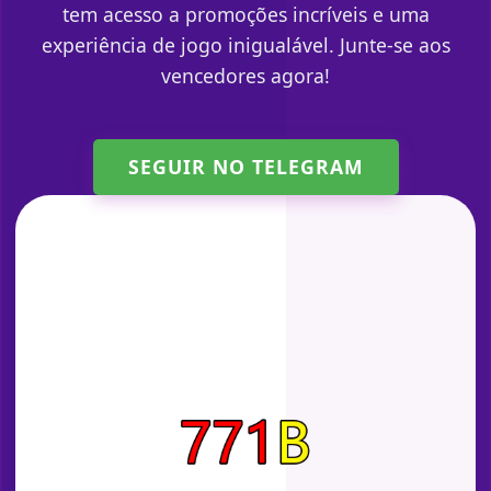
tem acesso a promoções incríveis e uma
experiência de jogo inigualável. Junte-se aos
vencedores agora!
SEGUIR NO TELEGRAM