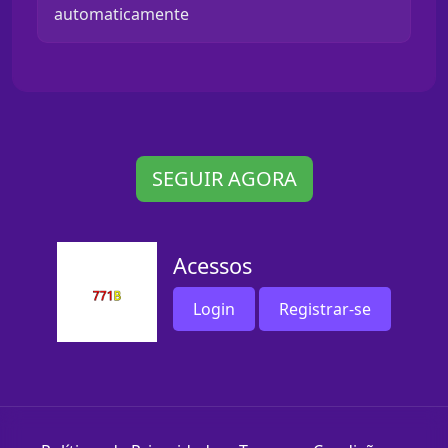
automaticamente
SEGUIR AGORA
Acessos
Login
Registrar-se