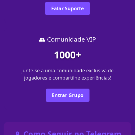
Falar Suporte
👥 Comunidade VIP
1000+
Junte-se a uma comunidade exclusiva de
jogadores e compartilhe experiências!
Entrar Grupo
📱 Como Seguir no Telegram