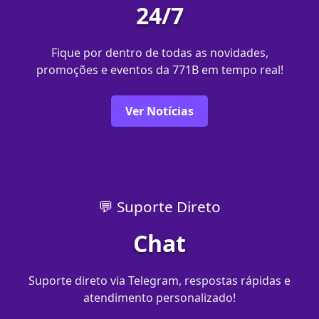
24/7
Fique por dentro de todas as novidades,
promoções e eventos da 771B em tempo real!
Ver Notícias
💬 Suporte Direto
Chat
Suporte direto via Telegram, respostas rápidas e
atendimento personalizado!