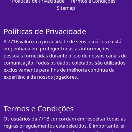
Políticas de Privacidade
Termos e Condições
Sitemap
Políticas de Privacidade
A 771B valoriza a privacidade de seus usuários e está
empenhada em proteger todas as informações
pessoais fornecidas durante o uso de nossos canais de
comunicação. Todos os dados coletados são utilizados
exclusivamente para fins de melhoria contínua da
experiência de nossos jogadores.
Termos e Condições
Os usuários da 771B concordam em respeitar todas as
regras e regulamentos estabelecidos. É importante ler