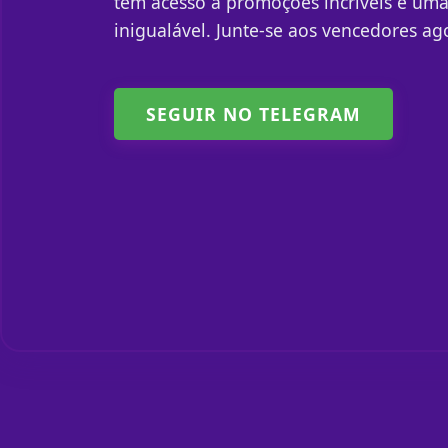
tem acesso a promoções incríveis e uma
inigualável. Junte-se aos vencedores ag
SEGUIR NO TELEGRAM