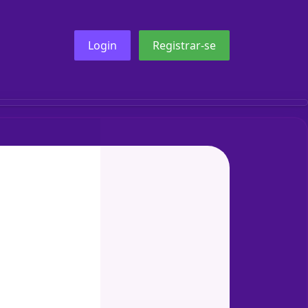
Login
Registrar-se