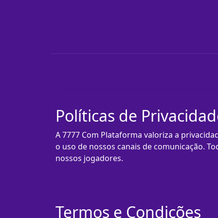
Políticas de Privacida
A 7777 Com Plataforma valoriza a privacid
o uso de nossos canais de comunicação. Tod
nossos jogadores.
Termos e Condições