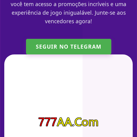
você tem acesso a promoções incríveis e uma
experiência de jogo inigualável. Junte-se aos
vencedores agora!
SEGUIR NO TELEGRAM