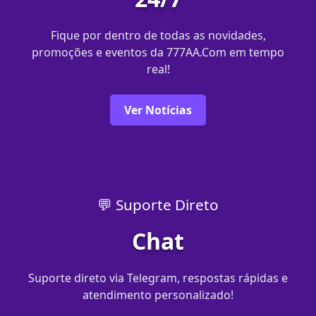
Fique por dentro de todas as novidades,
promoções e eventos da 777AA.Com em tempo
real!
Ver Notícias
💬 Suporte Direto
Chat
Suporte direto via Telegram, respostas rápidas e
atendimento personalizado!