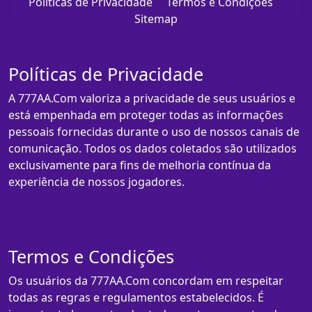
Políticas de Privacidade
Termos e Condições
Sitemap
Políticas de Privacidade
A 777AA.Com valoriza a privacidade de seus usuários e
está empenhada em proteger todas as informações
pessoais fornecidas durante o uso de nossos canais de
comunicação. Todos os dados coletados são utilizados
exclusivamente para fins de melhoria contínua da
experiência de nossos jogadores.
Termos e Condições
Os usuários da 777AA.Com concordam em respeitar
todas as regras e regulamentos estabelecidos. É