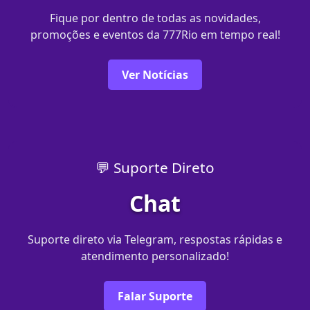
Fique por dentro de todas as novidades,
promoções e eventos da 777Rio em tempo real!
Ver Notícias
💬 Suporte Direto
Chat
Suporte direto via Telegram, respostas rápidas e
atendimento personalizado!
Falar Suporte