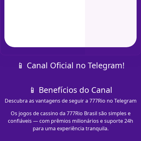
📱 Canal Oficial no Telegram!
📱 Benefícios do Canal
Descubra as vantagens de seguir a 777Rio no Telegram
Os jogos de cassino da 777Rio Brasil são simples e
confiáveis — com prêmios milionários e suporte 24h
para uma experiência tranquila.