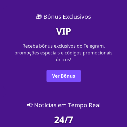
🎁 Bônus Exclusivos
VIP
Receba bônus exclusivos do Telegram,
promoções especiais e códigos promocionais
únicos!
Ver Bônus
📢 Notícias em Tempo Real
24/7