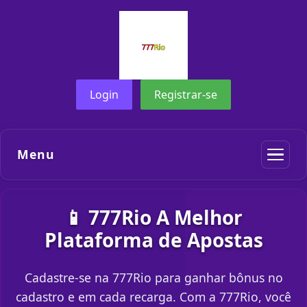
Login
Registrar-se
Menu
📱 777Rio A Melhor
Plataforma de Apostas
Cadastre-se na 777Rio para ganhar bônus no
cadastro e em cada recarga. Com a 777Rio, você