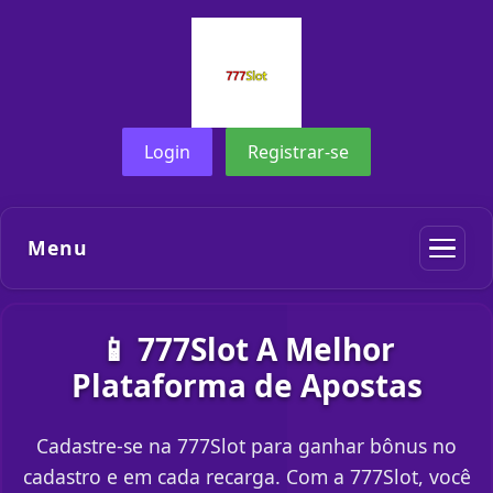
Login
Registrar-se
Menu
📱 777Slot A Melhor
Plataforma de Apostas
Cadastre-se na 777Slot para ganhar bônus no
cadastro e em cada recarga. Com a 777Slot, você