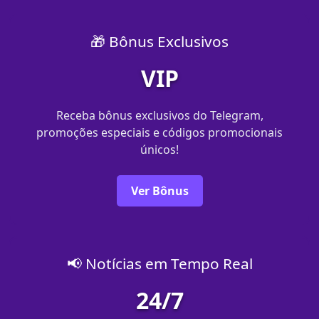
🎁 Bônus Exclusivos
VIP
Receba bônus exclusivos do Telegram,
promoções especiais e códigos promocionais
únicos!
Ver Bônus
📢 Notícias em Tempo Real
24/7