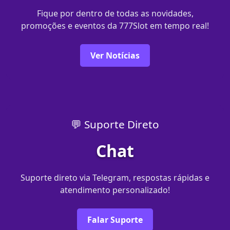
Fique por dentro de todas as novidades,
promoções e eventos da 777Slot em tempo real!
Ver Notícias
💬 Suporte Direto
Chat
Suporte direto via Telegram, respostas rápidas e
atendimento personalizado!
Falar Suporte