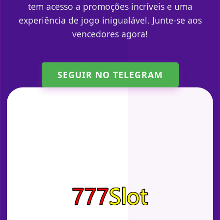
tem acesso a promoções incríveis e uma
experiência de jogo inigualável. Junte-se aos
vencedores agora!
SEGUIR NO TELEGRAM