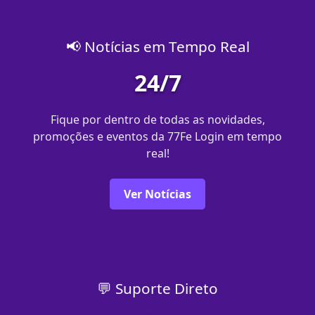
📢 Notícias em Tempo Real
24/7
Fique por dentro de todas as novidades,
promoções e eventos da 77Fe Login em tempo
real!
Ver Notícias
💬 Suporte Direto