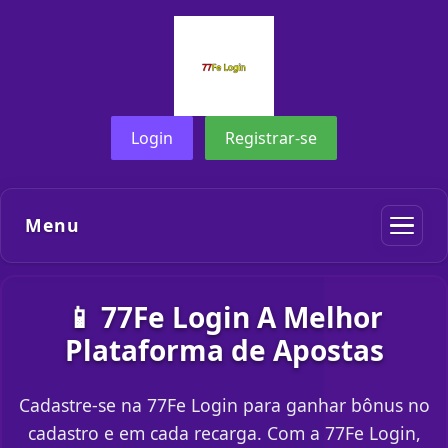
Login
Registrar-se
Menu
📱 77Fe Login A Melhor
Plataforma de Apostas
Cadastre-se na 77Fe Login para ganhar bônus no
cadastro e em cada recarga. Com a 77Fe Login,