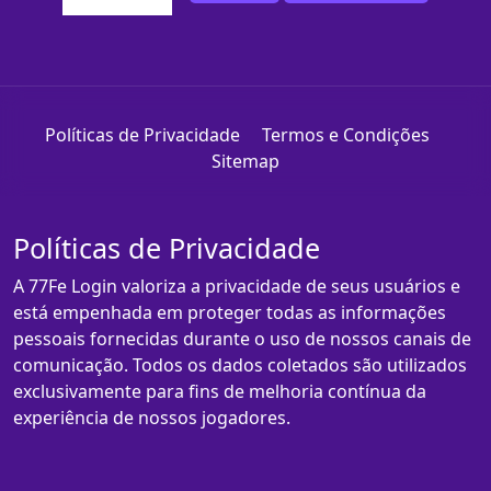
Políticas de Privacidade
Termos e Condições
Sitemap
Políticas de Privacidade
A 77Fe Login valoriza a privacidade de seus usuários e
está empenhada em proteger todas as informações
pessoais fornecidas durante o uso de nossos canais de
comunicação. Todos os dados coletados são utilizados
exclusivamente para fins de melhoria contínua da
experiência de nossos jogadores.