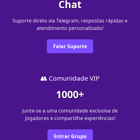
Chat
Suporte direto via Telegram, respostas rápidas e
atendimento personalizado!
Falar Suporte
👥 Comunidade VIP
1000+
Junte-se a uma comunidade exclusiva de
jogadores e compartilhe experiências!
Entrar Grupo