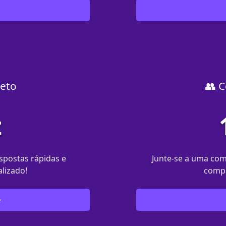
reto
👥 
t
espostas rápidas e
Junte-se a uma com
lizado!
compa
e