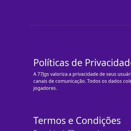
Políticas de Privacida
A 77Jgs valoriza a privacidade de seus usu
canais de comunicação. Todos os dados cole
jogadores.
Termos e Condições