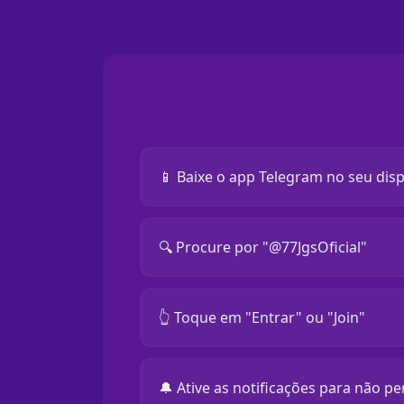
📱 Baixe o app Telegram no seu disp
🔍 Procure por "@77JgsOficial"
👆 Toque em "Entrar" ou "Join"
🔔 Ative as notificações para não p