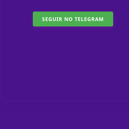
SEGUIR NO TELEGRAM