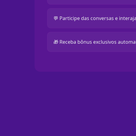
💬 Participe das conversas e interaj
🎁 Receba bônus exclusivos autom