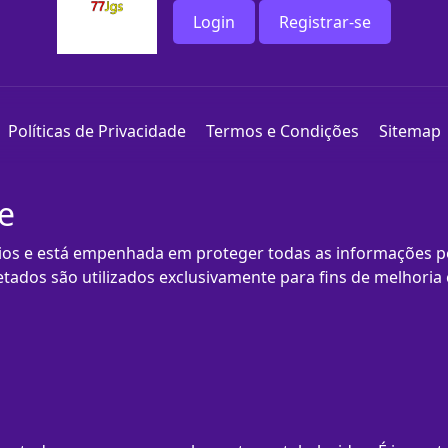
Login
Registrar-se
Políticas de Privacidade
Termos e Condições
Sitemap
de
ários e está empenhada em proteger todas as informações p
tados são utilizados exclusivamente para fins de melhoria