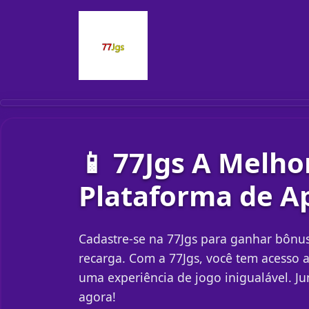
📱 77Jgs A Melho
Plataforma de A
Cadastre-se na 77Jgs para ganhar bônu
recarga. Com a 77Jgs, você tem acesso a
uma experiência de jogo inigualável. J
agora!