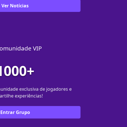
Ver Notícias
Comunidade VIP
1000+
unidade exclusiva de jogadores e
rtilhe experiências!
Entrar Grupo