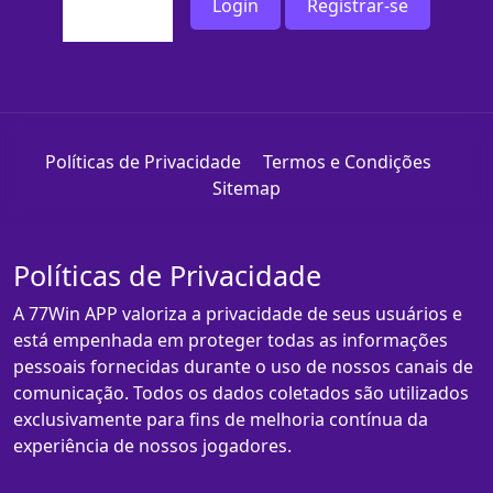
Login
Registrar-se
Políticas de Privacidade
Termos e Condições
Sitemap
Políticas de Privacidade
A 77Win APP valoriza a privacidade de seus usuários e
está empenhada em proteger todas as informações
pessoais fornecidas durante o uso de nossos canais de
comunicação. Todos os dados coletados são utilizados
exclusivamente para fins de melhoria contínua da
experiência de nossos jogadores.