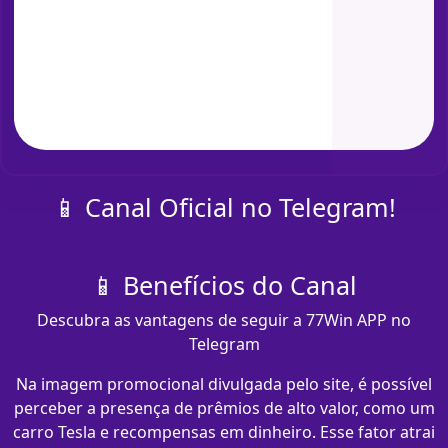
📱 Canal Oficial no Telegram!
📱 Benefícios do Canal
Descubra as vantagens de seguir a 77Win APP no
Telegram
Na imagem promocional divulgada pelo site, é possível
perceber a presença de prêmios de alto valor, como um
carro Tesla e recompensas em dinheiro. Esse fator atrai