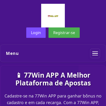
Login
Registrar-se
Menu
📱 77Win APP A Melhor
Plataforma de Apostas
Cadastre-se na 77Win APP para ganhar bônus no
cadastro e em cada recarga. Com a 77Win APP,