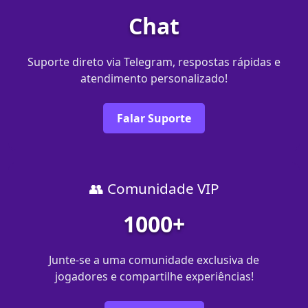
Chat
Suporte direto via Telegram, respostas rápidas e
atendimento personalizado!
Falar Suporte
👥 Comunidade VIP
1000+
Junte-se a uma comunidade exclusiva de
jogadores e compartilhe experiências!