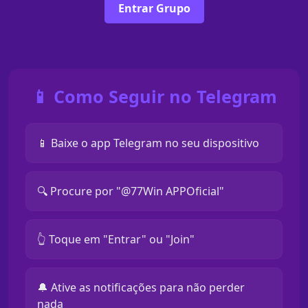
Entrar Grupo
📱 Como Seguir no Telegram
📱 Baixe o app Telegram no seu dispositivo
🔍 Procure por "@77Win APPOficial"
👆 Toque em "Entrar" ou "Join"
🔔 Ative as notificações para não perder
nada